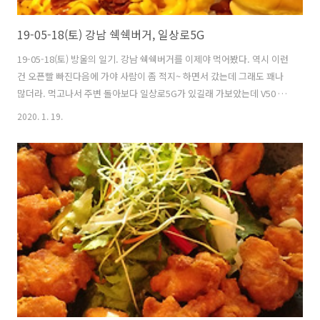
19-05-18(토) 강남 쉑쉑버거, 일상로5G
19-05-18(토) 방울의 일기. 강남 쉑쉑버거를 이제야 먹어봤다. 역시 이런
건 오픈빨 빠진다음에 가야 사람이 좀 적지~ 하면서 갔는데 그래도 꽤나
많더라. 먹고나서 주변 돌아보다 일상로5G가 있길래 가보았는데 V50 홍
보를 하더라. 이거보고 현재 내 폰은 V50 ㅎㅎ
2020. 1. 19.