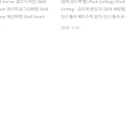
rt Server 로더 디자인] [Bell
(런처 모드팩 탭) (Pack Setting) (Pack
rver 관리자 로그인화면] [Bell
Setting - 모드팩 편집기) (런처 세팅탭)
ver 메인화면] [Bell Smart
(인스톨러 베이스팩 설치) (인스톨러 모드
탭] [Bell Smart Server 서
팩 설치) (인스톨러 자동 창닫기) (Bell
.
2016. 7. 11.
Bell Smart Server 서버 상
Smart Launcher 1.0.0.28 버전까지의
ll Smart Server 서버작동중
설치 디렉토리 계층구조) (Bell Smart
ll Smart Package 변경집
Launcher 1.0.0.29 버전부터의 설치 디
230 - Bell Library #225 [*]
렉토리 계층구조) [Bell Smart Launcher
관련 클래스 Bell Library
1.0.0.27 ~ 1.0.0.30 버전 업데이트 사항] -
래스로 이동 #226 [+]
공통 라이브러리 [+] 모드팩 전용 제어 클
Message 함수 편한 캡션 설
래스 추가 [+] 프로필 전용 제어 클래스 추
함수 추가 [*] 모든 프로젝트에
가 [*] 보안 클래스 이름 변경 [*] 보안 클
인 메시지박스 함수 프로젝트
래스 네임스페이스 변경 - 메인 [뉴스피
메시지박스 캡션 통일 - Bell
드] [+] Bell Soft Network 공식 홈페이
지에 'Bell Sm..