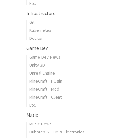
Etc.
Infrastructure
Git
Kubernetes
Docker
Game Dev
Game Dev News
Unity 3D
Unreal Engine
MineCraft - Plugin
MineCraft - Mod
MineCraft - Client
Etc.
Music
Music News
Dubstep & EDM & Electronica..