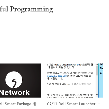
erful Programming
07/20 Bell Smart Package 개발현황 (#222 ~ #230)
07/11 Bell Smart Launcher 개발현황