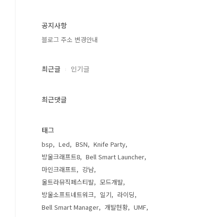
공지사항
블로그 주소 변경안내
최근글
인기글
최근댓글
태그
bsp
Led
BSN
Knife Party
방울크래프트8
Bell Smart Launcher
마인크래프트
강남
울트라뮤직페스티발
모드개발
방울소프트네트워크
일기
라이딩
Bell Smart Manager
개발현황
UMF