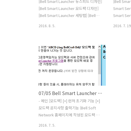
[Bell Smart Launcher 뉴스피드 디자인]
[Bell Sma
[Bell Smart Launcher 모드팩 디자인]
Smart Se
[Bell Smart Launcher 세팅탭] [Bell
Smart Ser
Smart Launcher 파랑 스킨] [Bell
Server 설정
2016. 8. 5.
2016. 7. 19
Smart Launcher 검정 큐브 스킨] [Bell
버 에디터] [
Smart Launcher 무광 파랑 스킨] [Bell
세설정] [Be
Smart Launcher 광 파랑 스킨] [Bell
메인화면] Be
Smart Launcher 파란 유리 스킨] [Bell
합 #222 ~ #
Smart Launcher 게임 설치 폴더 탐색창]
마인크래프트 
[Bell Smart Server 서버 자동 재시작 카
에서 런처 클
운트 기능] [Bell Smart Server 서버 자
WPFCom.
동 재시작 카운트 중단 기능] [Bell Smart
정을 위한 
Server 서버 자동 재시작 지연시간 설정
서 사용중
07/05 Bell Smart Launcher 개발현황
기능] [Bell S..
열거형으로 
Sm..
- 메인 [모드팩] [+] 런처 초기화 기능 [+]
모드팩 공지사항 출력기능 (Bell Soft
Network 홈페이지에 작성된 모드팩 공
지게시글 파싱) [+] 모드팩 공지사항 로드
2016. 7. 5.
중 문제 발생시 빈 화면 대신 에러내용 출