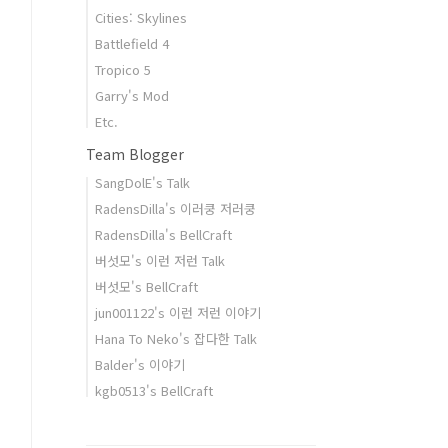
Cities: Skylines
Battlefield 4
Tropico 5
Garry's Mod
Etc.
Team Blogger
SangDolE's Talk
RadensDilla's 이러쿵 저러쿵
RadensDilla's BellCraft
버섯모's 이런 저런 Talk
버섯모's BellCraft
jun001122's 이런 저런 이야기
Hana To Neko's 잡다한 Talk
Balder's 이야기
kgb0513's BellCraft