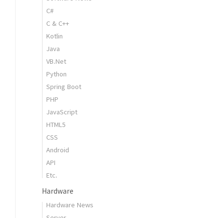
C#
C & C++
Kotlin
Java
VB.Net
Python
Spring Boot
PHP
JavaScript
HTML5
CSS
Android
API
Etc.
Hardware
Hardware News
Server