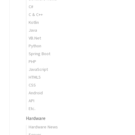
C#
C & C++
Kotlin
Java
VB.Net
Python
Spring Boot
PHP
JavaScript
HTML5
CSS
Android
API
Etc.
Hardware
Hardware News
Server