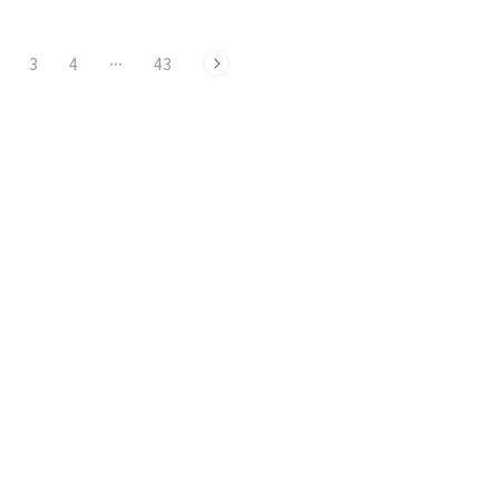
3
4
···
43