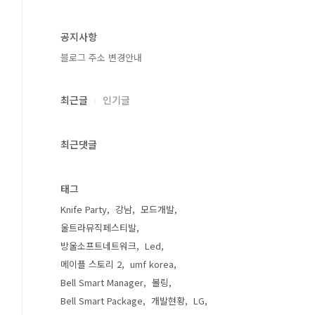
공지사항
블로그 주소 변경안내
최근글
인기글
최근댓글
태그
Knife Party
강남
모드개발
울트라뮤직페스티발
방울소프트네트워크
Led
메이플 스토리 2
umf korea
Bell Smart Manager
볼링
Bell Smart Package
개발현황
LG