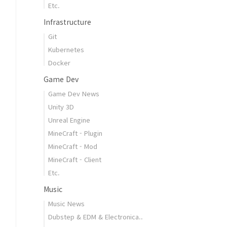
Etc.
Infrastructure
Git
Kubernetes
Docker
Game Dev
Game Dev News
Unity 3D
Unreal Engine
MineCraft - Plugin
MineCraft - Mod
MineCraft - Client
Etc.
Music
Music News
Dubstep & EDM & Electronica..