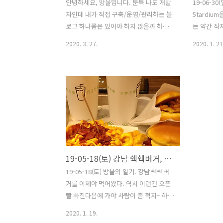
안녕하세요, 방울입니다. 문득 나도 개발
19-06-3
자인데 내가 직접 구축/운영/관리하는 블
5tardiu
로그 하나쯤은 있어야 하지 않을까 하여
는 약간 작
포트폴리오 겸용으로 기술 블로그를
좋아하는 아
2020. 3. 27.
2020. 1. 21
2020-03-26(목)에 새로 구축 및 오픈하였
제일 좋음 
습니다. 물론 직접 구축/운영/관리하기 때
문에 내가 쓴 글이 내 손안에 있다는 장점
이 있지만, 이에 따른 보안, 트래픽 관리,
장애 등의 문제에 즉시 대처하지 못할 수
있다는 중대한 단점도 있습니다. 개인적
으로 이 또한 직접 겪어보며 경험하는 것
이 실력을 쌓는 것이 좋다고 판단하여, 기
술 블로그를 운영하면서 기술을 더욱더
19-05-18(토) 강남 쉑쉑버거, 일상로5G
깊이 있게 배워보려고 합니다. 현재 내부
에서 발생 가능한 장애는 이미 사전 모니
19-05-18(토) 방울의 일기. 강남 쉑쉑버
터링 및 긴급 대응체계를 구축 해 두었으
거를 이제야 먹어봤다. 역시 이런건 오픈
니 괜찮지 않을까 싶습니다. 앞으로 자세
빨 빠진다음에 가야 사람이 좀 적지~ 하면
한 기술 설명 및 개발 노트 관..
서 갔는데 그래도 꽤나 많더라. 먹고나서
2020. 1. 19.
주변 돌아보다 일상로5G가 있길래 가보