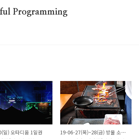
erful Programming
30(일) 오타디움 1일권
19-06-27(목)~28(금) 방울 소프트 네트워크 19년 여름 MT