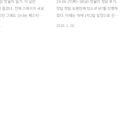
0(일) 방울의 일기. 이 날은
19-06-27(목)~28(금) 방울의 정모 후기.
m을 즐겼다. 전체 스테이지 규모
정말 정말 오랜만에 방소넷 MT를 진행하
지만 그래도 신나는 페스티벌~
였다. 이때는 아에 1박2일 일정으로 진행.
티스트인 Zomboy가 온 게
서울 근교로 위치를 잡았고, 팬션에서 노
.
2020. 1. 20.
ㅎㅎ
는게 주 컨텐츠. 보드게임도 하고 미니 풀
장도 갔었는데 다 얼굴 나온 사진들이라
편집하기 귀찮아서 그냥 뺐습니당 ^__^