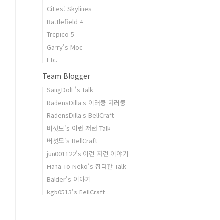
Cities: Skylines
Battlefield 4
Tropico 5
Garry's Mod
Etc.
Team Blogger
SangDolE's Talk
RadensDilla's 이러쿵 저러쿵
RadensDilla's BellCraft
버섯모's 이런 저런 Talk
버섯모's BellCraft
jun001122's 이런 저런 이야기
Hana To Neko's 잡다한 Talk
Balder's 이야기
kgb0513's BellCraft