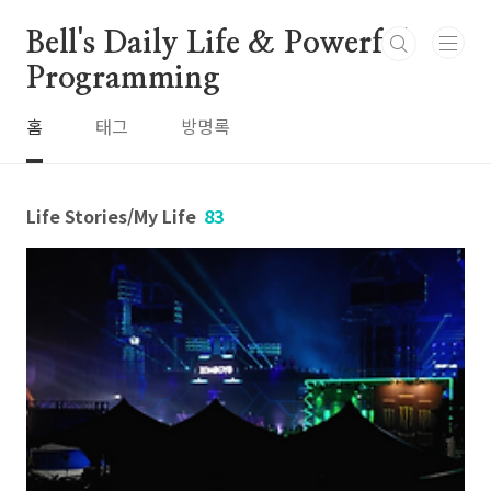
본문 바로가기
Bell's Daily Life & Powerful
Programming
홈
태그
방명록
Life Stories/My Life
83