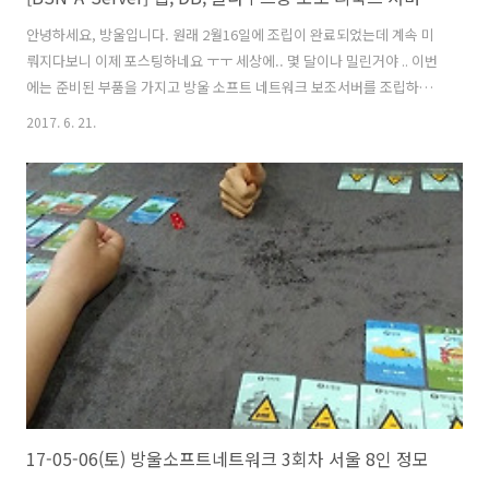
안녕하세요, 방울입니다. 원래 2월16일에 조립이 완료되었는데 계속 미
뤄지다보니 이제 포스팅하네요 ㅜㅜ 세상에.. 몇 달이나 밀린거야 .. 이번
에는 준비된 부품을 가지고 방울 소프트 네트워크 보조서버를 조립하려
고 합니다. 방울 소프트 네트워크 보조서버PC 사양은 아래 링크를 참고
2017. 6. 21.
해주세요. 관련글 2015/10/13 - [Review & Info/IT & Electronics] -
[구매후기] WD 2TB PURPLE WD20PURX (SATA3/64M) / CCTV, 영상
장비에 특화된 서버용 하드! 2017/06/06 - [Review & Info/IT &
Electronics] - [구매후기] 2MONS 서버 2U D400 에코 / 저렴한 2U 서
버마운트 2017/06/20 - [Review & Inf..
17-05-06(토) 방울소프트네트워크 3회차 서울 8인 정모