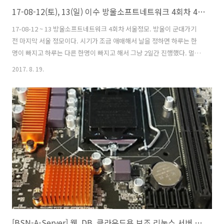
17-08-12(토), 13(일) 이수 방울소프트네트워크 4회차 4인 서울정모
17-08-12 ~ 13 방울소프트네트워크 4회차 서울정모. 방울이 군대가기
전 마지막 서울 정모이다. 시기가 조금 애매해서 날을 정하면 하루는 한
명이 빠지고 하루는 다른 한명이 빠지고 해서 그냥 2일간 진행했다. 멀리
서 오는 클턴이 하루만 있다가 바로 가기도 그렇고 해서. 12일 정모 스타
2017. 8. 19.
트. 일식집에서 가츠동 한사바리 이번에는 이수역 마장앤보드게임이였
나 그곳에서 정모를 진행했다. 카탄으로 시작. 뽑기하면 기사카드만 나오
는 ;; 이때 다 이긴게임을 던져서 3턴인가 지연시켜버렸다지? 그 다음 게
임은 미니빌 ! 이건 확장판이다. 전차상이 한 숫자에 대한 투자를 했는데
그 투자가 성공하여 11~13? 뽑을때마다 30 코인이 ;; 그래서 후반에 겜
터지고 ㅋㅋㅋ 저녁은 스파게티집에서 스파게티 한사바리. 클턴이..
[BSN-A-Server] 웹, DB, 클라우드용 보조 리눅스 서버 조립