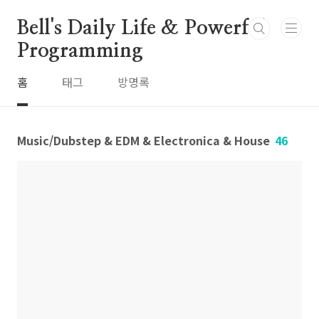
본문 바로가기
Bell's Daily Life & Powerful
Programming
홈
태그
방명록
Music/Dubstep & EDM & Electronica & House
46